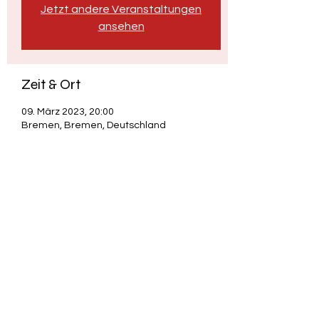
Jetzt andere Veranstaltungen
ansehen
Zeit & Ort
09. März 2023, 20:00
Bremen, Bremen, Deutschland
Diese Veranstaltung teilen
Adrian "Credo" Scholz - Poetry & Satire
©
2022-2024